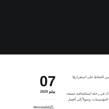
07
من الحفاظ على استقرارها
يوليو 2025
نأخذك في رحلة استكشافية عميقة،
اح المؤسسات، وصولاً إلى أفضل
Mennatallah