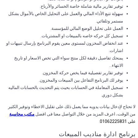
توفير تقارير مالية شاملة خاصة الخسائر والأرباح.
سهولة تتبع الأداء المالي والعمل على التحليل الخاص بالأموال بشكل
مستمر وتلقائي.
العمل على تحليل الوضع المالي للمؤسسة.
تسجيل كل حركه خاصه بالمبيعات او المشتريات.
عند انخفاض المخزون لمستوى معين يقوم البرنامج بإرسال تنبيهات او
اشارات.
يمنحك تفاصيل دقيقة لكل منتج سواء التي تخص الاسعار او تاريخ
الانتهاء…
توفير تقارير تفصيلية فيما يخص حركة المخزون.
يوفر لك البرنامج التفاعل بين المبيعات والمخزون.
تسجيل المعاملة في الحسابات بحيث يتم التحديث بالحسابات الماليه
بشكل دوري.
لا تحتاج لإدخال بيانات يدويه مما يعمل ذلك على تقليل الاخطاء وتوفير الكثير
من الوقت، اعرف المزيد من خلال التواصل معنا فى افضل
مكتب محاسبة
على 01062225831
.
برنامج ادارة مناديب المبيعات​