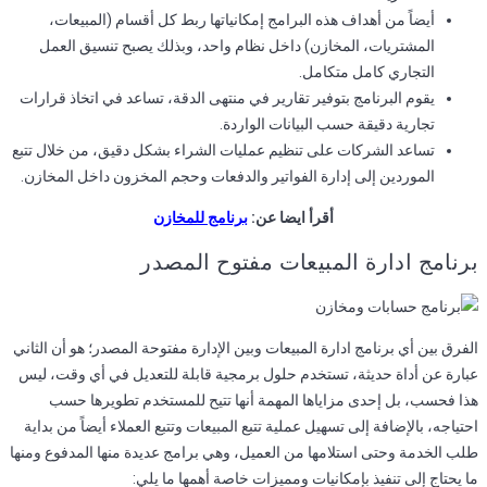
أيضاً من أهداف هذه البرامج إمكانياتها ربط كل أقسام (المبيعات،
المشتريات، المخازن) داخل نظام واحد، وبذلك يصبح تنسيق العمل
التجاري كامل متكامل.
يقوم البرنامج بتوفير تقارير في منتهى الدقة، تساعد في اتخاذ قرارات
تجارية دقيقة حسب البيانات الواردة.
تساعد الشركات على تنظيم عمليات الشراء بشكل دقيق، من خلال تتبع
الموردين إلى إدارة الفواتير والدفعات وحجم المخزون داخل المخازن.
أقرأ ايضا عن:
برنامج للمخازن
برنامج ادارة المبيعات مفتوح المصدر​
الفرق بين أي برنامج ادارة المبيعات وبين الإدارة مفتوحة المصدر؛ هو أن الثاني
عبارة عن أداة حديثة، تستخدم حلول برمجية قابلة للتعديل في أي وقت، ليس
هذا فحسب، بل إحدى مزاياها المهمة أنها تتيح للمستخدم تطويرها حسب
احتياجه، بالإضافة إلى تسهيل عملية تتبع المبيعات وتتبع العملاء أيضاً من بداية
طلب الخدمة وحتى استلامها من العميل، وهي برامج عديدة منها المدفوع ومنها
ما يحتاج إلى تنفيذ بإمكانيات ومميزات خاصة أهمها ما يلي: