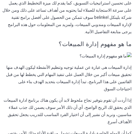
على تحسين استراتيجيات التسويق، كما يقدم لك ميزة التخطيط الذي يعمل
على سرعة الاستجابة للعملاء لما يحتويه من أهداف تساعد على ذلك ومن خلال
شركة بلينكل belinkel سوف تتمكن من الحصول على أفضل برامج تقنية
لإدارة المبيعات ومندوبي المبيعات، ولمزيد من المعلومات حول هذه البرامج
يرجى متابعة التفاصيل الآتية.
ما هو مفهوم إدارة المبيعات؟
إدارة المبيعات هى عبارة عن عملية توجيه وتنظيم الأنشطة ليكون الهدف منها
تحقيق مبيعات أكبر من خلال العمل على تنفيذ المهام التي يخطط لها من قبل
القائمين على هذا البرنامج، تبدأ إدارة المبيعات بتحديد الهدف بناء على
احتياجات السوق.
إذا أردت أن تقوم بتوفير نجاح ملحوظ لابد أن يكون هناك برنامج ادارة المبيعات
الذي يحقق لك الربح الواضح، أي أن ذلك الأمر سوف يضمن لك جذب عملاء
مناسبين، ونريد أن نشير إلى أن اختيار الفرد المناسب للتدريب يجعل تحقيق
الأهداف أسرع.
كما أن المهام الخاصة بإدارة المبيعات تشمل مراقبة الأداء وذلك الأمر يقتصر