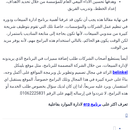
وهدفها تحسين الأداء البيعي العام للمؤسسة من خلال تحديد الأهداف،
إعداد الخطط، وتدريب الفريق.
في نهاية مقالنا هذه يجب أن نكون قد عرفنا أهمية برنامج ادارة المبيعات ودوره
في تنظيم عمل الشركات والمؤسسات، خاصةً تلك التي تقوم بتوظيف شريحة
كبيرة من مندوبي المبيعات، لأنها تكون بحاجة إلى متابعة المناديب باستمرار،
لكن الوقت يكون هو الحاكم، بالتالي استخدام هذه البرامج مهم، لأنه يوفر مزيد
من الوقت.
أيضاً يستطيع أصحاب الشركات طلب إضافة مميزات في البرنامج الذي يريدونه
لإدارة المبيعات، من خلال الشركة المصممة للبرنامج، مثل موقع بلينكل
belinkel
الرائد في مجال تصميم وتطوير بل وبرمجة المواقع على أكمل وجه،
بناءً على خبرة كبيرة في هذا المجال وتلك البرامج خصوصاً، الموقع يستقبل اي
استفسار، ويرد عليه سريعاً، لذا إن كان لديك سؤال بخصوص طلب الخدمة أو
هذه البرامج، لا تترددوا في إرساله إليهم على الرقم 01062225831.
تعرف اكثر على
برنامج erp
لادارة الموارد بفاعلية